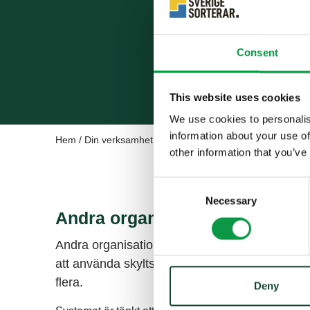
Consent
This website uses cookies
We use cookies to personalis
information about your use of
Hem
/
Din verksamhet
/
Övrigt
other information that you’ve
Consent
Necessary
Selection
Andra organisationer
Andra organisationer utöver kommuner, produ
att använda skyltsystemet. Det kan vara stora a
flera.
Deny