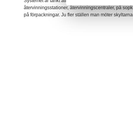
Systemet är tänkt att kunna användas så väl vid fas
återvinningsstationer, återvinningscentraler, på sopk
på förpackningar. Ju fler ställen man möter skyltarna på