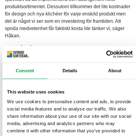
produktsortimentet. Dessutom tillkommer det lite kostnader
för design och nya klichéer för varje enskild produkt men
det är något vi ser som en investering för framtiden. Att
sprida medvetenhet får faktiskt kosta lite tänker vi, säger
Håkan.
Har ni fått några reaktioner?
- Än så länge bara positiva. Tydligheten och
medvetenheten är något som våra kunder och
Consent
Details
About
konsumenter uppskattar. Det måste vara lätt att göra rätt
och i och med detta hoppas vi kunna fortsätta sprida
medvetenheten till flera. Ett förslag som dykt upp är att rulla
This website uses cookies
ut märkningen på fler av våra produkter (mealboxar, skålar,
We use cookies to personalise content and ads, to provide
hygienpapper, etc.). Dessutom kommer vi fortsätta erbjuda
social media features and to analyse our traffic. We also
de standardiserade piktogrammen till våra kunder när de
share information about your use of our site with our social
väljer profiltryck för att hjälpa dem på vägen, berättar
media, advertising and analytics partners who may
Håkan.
combine it with other information that you’ve provided to