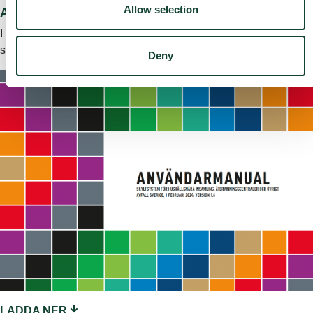
Allow selection
Användarmanual
I användarmanualen hittar du information om hur skyltsystemet
ska användas.
Deny
LADDA NER