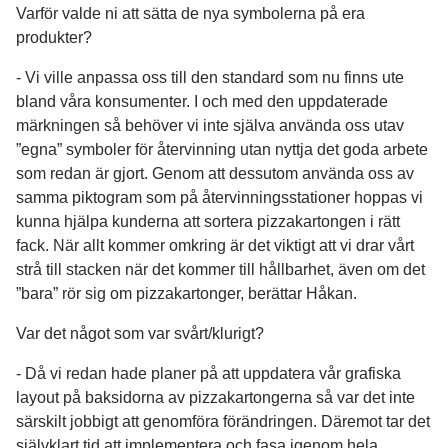
Varför valde ni att sätta de nya symbolerna på era
produkter?
- Vi ville anpassa oss till den standard som nu finns ute
bland våra konsumenter. I och med den uppdaterade
märkningen så behöver vi inte själva använda oss utav
”egna” symboler för återvinning utan nyttja det goda arbete
som redan är gjort. Genom att dessutom använda oss av
samma piktogram som på återvinningsstationer hoppas vi
kunna hjälpa kunderna att sortera pizzakartongen i rätt
fack. När allt kommer omkring är det viktigt att vi drar vårt
strå till stacken när det kommer till hållbarhet, även om det
”bara” rör sig om pizzakartonger, berättar Håkan.
Var det något som var svårt/klurigt?
- Då vi redan hade planer på att uppdatera vår grafiska
layout på baksidorna av pizzakartongerna så var det inte
särskilt jobbigt att genomföra förändringen. Däremot tar det
självklart tid att implementera och fasa igenom hela