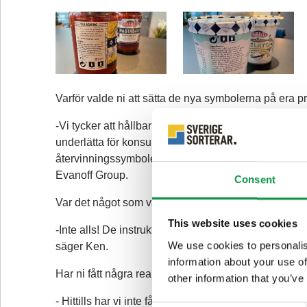
Varför valde ni att sätta de nya symbolerna på era p
-Vi tycker att hållbarhet och därmed återvinning är oerh
underlätta för konsumenterna att sortera rätt, därför
återvinningssymboler på våra förpackningar, berätt
Evanoff Group.
Consent
Var det något som var svårt/klurigt?
This website uses cookies
-Inte alls! De instruktioner och guider som finns tillg
We use cookies to personalis
säger Ken.
information about your use of
Har ni fått några reaktioner?
other information that you’ve
- Hittills har vi inte fått några reaktioner från kon