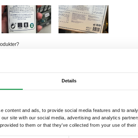
rodukter?
ört viktigt. Vi vill gärna göra det vi kan för att
 har vi valt att använda den nya standarden för
ar Ken Nygren, Head of Marketing & Brand på
Details
ängliga var väldigt tydliga och enkla att förstå,
e content and ads, to provide social media features and to analy
 our site with our social media, advertising and analytics partn
 provided to them or that they’ve collected from your use of their
sumenter angående märkningarna. Det brukar vara ett