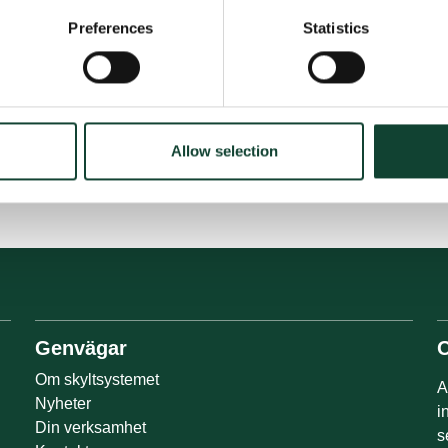
att förstå så hör sällan konsumenter av sig, hade
Preferences
Statistics
 in synpunkter till vår kundservice, säger Ken.
bolerna på sina produkter?
tt gemensamt mål, desto större effekt får vi. Vi
 bidra till en ökad återvinning!, avslutar Ken.
Allow selection
Genvägar
Om skyltsystemet
A
Nyheter
i
Din verksamhet
s