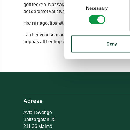
Consent
gott tecken. När saker och ting är tydliga och enkla 
Necessary
Selection
det däremot varit tvärtom så hade vi förmodligen fått
Har ni något tips att ge andra som vill använda sym
- Ju fler vi är som arbetar på ett likvärdigt sätt mot e
hoppas att fler hoppar på tåget så att vi på så vis kan
Deny
Adress
Avfall Sverige
Baltzargatan 25
211 36 Malmö