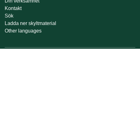
Din verksamhet
Kontakt
Sök
Ladda ner skyltmaterial
Other languages
Om oss
Avfall Sverige är kommunernas branschorganisation inom
avfallshantering. Det är våra medlemmar som ser till att
avfall tas om hand och återvinns i alla landets kommuner.
Vi verkar för en hållbar och innovativ avfallshantering där vi
samverkar med andra utifrån vårt samhällsansvar. Vår
vision är en framtid utan avfall. Därför påverkar, utvecklar
och samverkar vi för en framtid där avfall förebyggs,
återvinns och ses som en resurs.