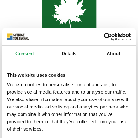
Consent
Details
About
Vi har, efter önskemål, nu tagit fram tre nya symboler -
Lösningsmedel, Marksten och Byggavfall. Dessutom har vi
This website uses cookies
uppdaterat Lösningsmedelsbaserad färg med en flamma
We use cookies to personalise content and ads, to
på burken och bytt namn på Invasiva arter till Invasiva
provide social media features and to analyse our traffic.
växter.
We also share information about your use of our site with
Samtliga nya symboler hittar du för nedladdning på
our social media, advertising and analytics partners who
nedladdningsportalen under respektive kategori.
may combine it with other information that you’ve
provided to them or that they’ve collected from your use
Ungefär två gånger om året kommer vi gå igenom inkomna
of their services.
önskemål kring nya symboler.