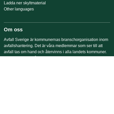
Ladda ner skyltmaterial
Other languages
Om oss
Avfall Sverige är kommunernas branschorganisation inom
avfallshantering. Det är våra medlemmar som ser till att
avfall tas om hand och återvinns i alla landets kommuner.
Vi verkar för en hållbar och innovativ avfallshantering där vi
samverkar med andra utifrån vårt samhällsansvar. Vår
vision är en framtid utan avfall. Därför påverkar, utvecklar
och samverkar vi för en framtid där avfall förebyggs,
återvinns och ses som en resurs.