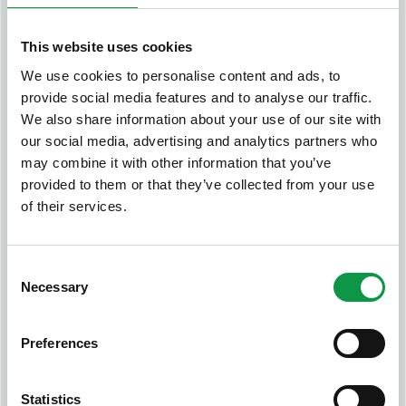
Fiorelli lyfter sitt hållbarhetsarbete med nya
sorteringssymboler
This website uses cookies
We use cookies to personalise content and ads, to
Skellefteå skyltar om på sina åtta återvinningscentraler
provide social media features and to analyse our traffic.
We also share information about your use of our site with
Enklare sortering i Örebro med skyltsystemet
our social media, advertising and analytics partners who
may combine it with other information that you’ve
Tre nya symboler och två uppdaterade
provided to them or that they’ve collected from your use
of their services.
Ny fil för enklare utskrift
Miljöhus med nya skyltar ska ge ökad återvinning i
Consent
Falkenberg
Necessary
Selection
Nacka ansluter sig till skyltsystemet
Preferences
Efterlängtat skyltsystem införs i Lidköping
Statistics